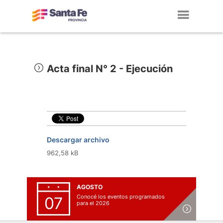
Toggl
navig
Acta final N° 2 - Ejecución
Descargar archivo
962,58 kB
AGOSTO
Conocé los eventos programados
07
para el 2026