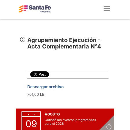
Toggl
navig
Agrupamiento Ejecución -
Acta Complementaria N°4
Descargar archivo
701,60 kB
AGOSTO
Conocé los eventos programados
09
para el 2026