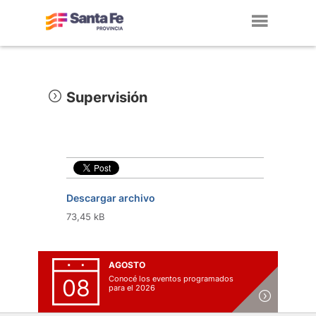
Toggl
navig
Supervisión
Descargar archivo
73,45 kB
AGOSTO
Conocé los eventos programados
08
para el 2026