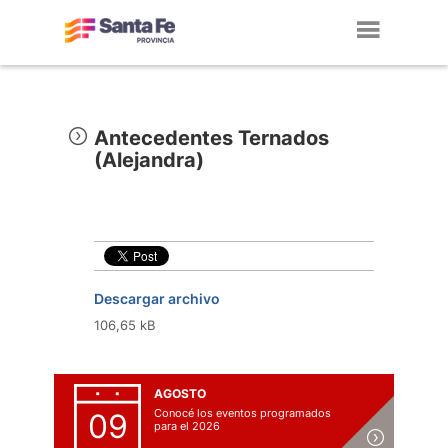
Toggl
navig
Antecedentes Ternados
(Alejandra)
Descargar archivo
106,65 kB
AGOSTO
Conocé los eventos programados
09
para el 2026