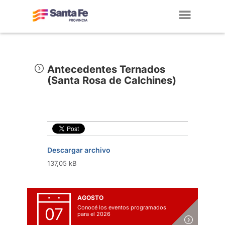
Toggl
navig
Antecedentes Ternados
(Santa Rosa de Calchines)
Descargar archivo
137,05 kB
AGOSTO
Conocé los eventos programados
07
para el 2026