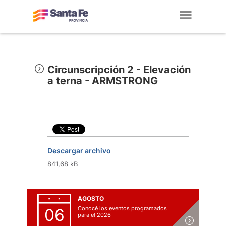
Toggl
navig
Circunscripción 2 - Elevación
a terna - ARMSTRONG
Descargar archivo
841,68 kB
AGOSTO
Conocé los eventos programados
06
para el 2026