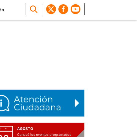
ón
AGOSTO
Conocé los eventos programados