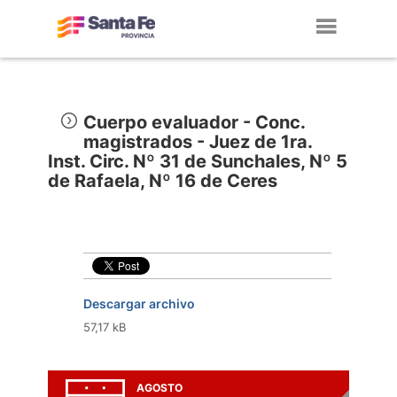
Toggl
navig
Cuerpo evaluador - Conc.
magistrados - Juez de 1ra.
Inst. Circ. Nº 31 de Sunchales, Nº 5
de Rafaela, Nº 16 de Ceres
Descargar archivo
57,17 kB
AGOSTO