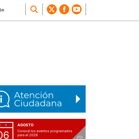
ón
AGOSTO
Conocé los eventos programados
06
para el 2026