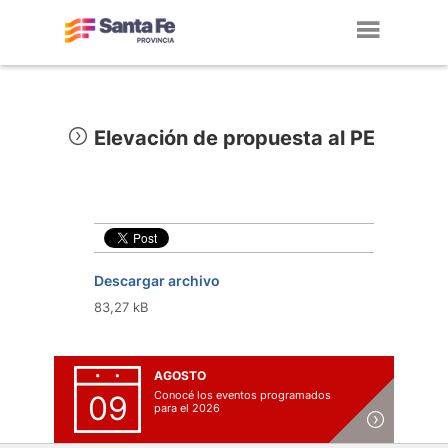
Toggl
navig
Elevación de propuesta al PE
Descargar archivo
83,27 kB
AGOSTO
Conocé los eventos programados
09
para el 2026