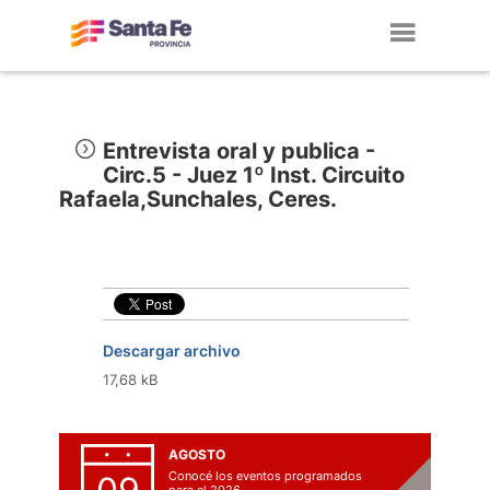
Toggl
navig
Entrevista oral y publica -
Circ.5 - Juez 1º Inst. Circuito
Rafaela,Sunchales, Ceres.
Descargar archivo
17,68 kB
AGOSTO
Conocé los eventos programados