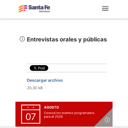
Toggl
navig
Entrevistas orales y públicas
Descargar archivo
20,30 kB
AGOSTO
Conocé los eventos programados
07
para el 2026