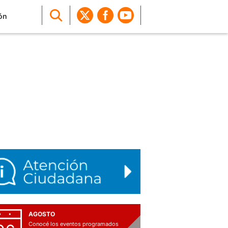
ón
AGOSTO
Conocé los eventos programados