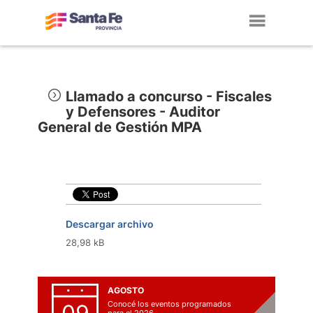
Toggl
navig
Llamado a concurso - Fiscales
y Defensores - Auditor
General de Gestión MPA
Descargar archivo
28,98 kB
AGOSTO
Conocé los eventos programados