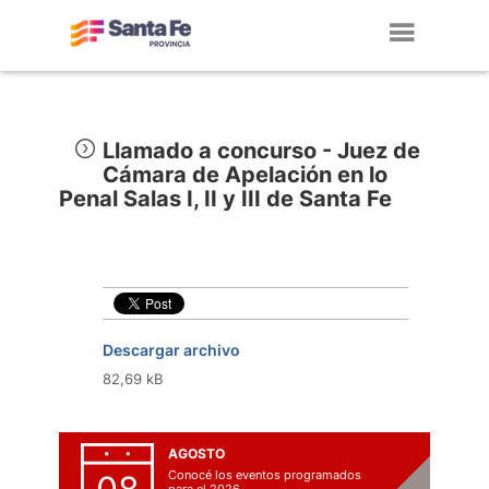
Toggl
navig
Llamado a concurso - Juez de
Cámara de Apelación en lo
Penal Salas I, II y III de Santa Fe
Descargar archivo
82,69 kB
AGOSTO
Conocé los eventos programados