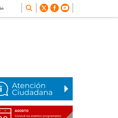
ón
AGOSTO
Conocé los eventos programados