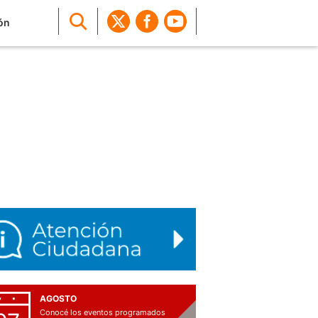
ón
AGOSTO
Conocé los eventos programados