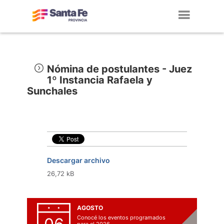
Toggl
navig
Nómina de postulantes - Juez
1º Instancia Rafaela y
Sunchales
Descargar archivo
26,72 kB
AGOSTO
Conocé los eventos programados