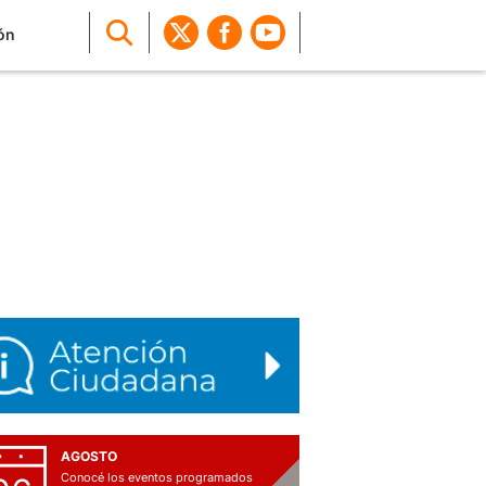
ón
AGOSTO
Conocé los eventos programados