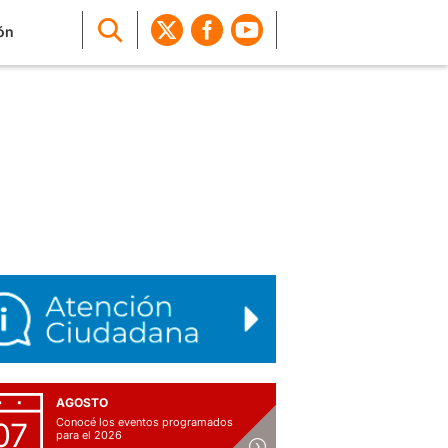
ón
AGOSTO
Conocé los eventos programados
07
para el 2026