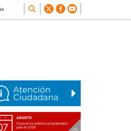
ón
AGOSTO
Conocé los eventos programados
07
para el 2026