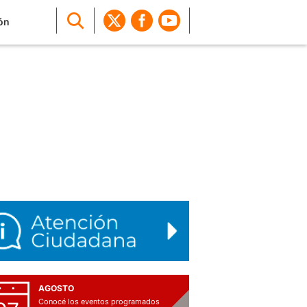
ón
AGOSTO
Conocé los eventos programados