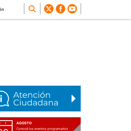
ón
AGOSTO
Conocé los eventos programados