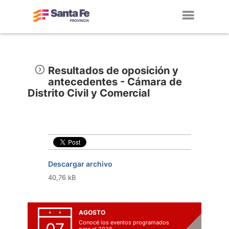
Toggl
navig
Resultados de oposición y
antecedentes - Cámara de
Distrito Civil y Comercial
Descargar archivo
40,76 kB
AGOSTO
Conocé los eventos programados