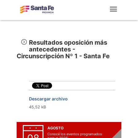
Toggl
navig
Resultados oposición más
antecedentes -
Circunscripción Nº 1 - Santa Fe
Descargar archivo
45,52 kB
AGOSTO
Conocé los eventos programados