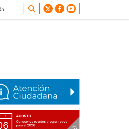
ón
AGOSTO
Conocé los eventos programados
06
para el 2026