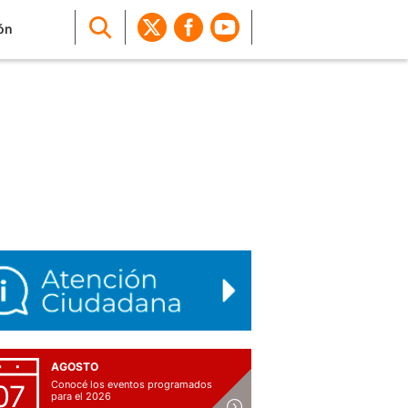
ón
AGOSTO
Conocé los eventos programados
07
para el 2026