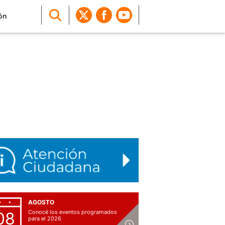
ón
AGOSTO
Conocé los eventos programados
08
para el 2026