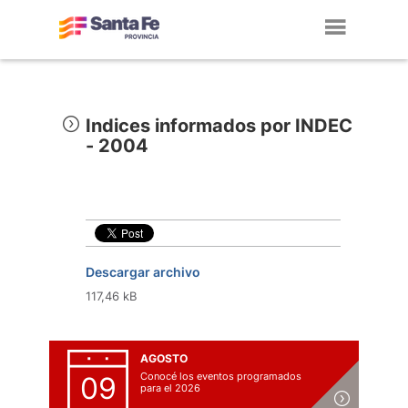
Toggl
navig
Indices informados por INDEC
- 2004
Descargar archivo
117,46 kB
AGOSTO
Conocé los eventos programados
09
para el 2026