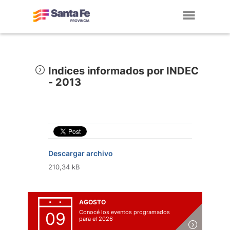
Toggl
navig
Indices informados por INDEC
- 2013
Descargar archivo
210,34 kB
AGOSTO
Conocé los eventos programados
09
para el 2026