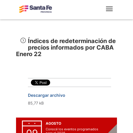
Toggl
navig
Índices de redeterminación de
precios informados por CABA
Enero 22
Descargar archivo
85,77 kB
AGOSTO
Conocé los eventos programados