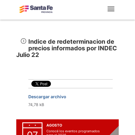
Toggl
navig
Indice de redeterminacion de
precios informados por INDEC
Julio 22
Descargar archivo
74,78 kB
AGOSTO
Conocé los eventos programados