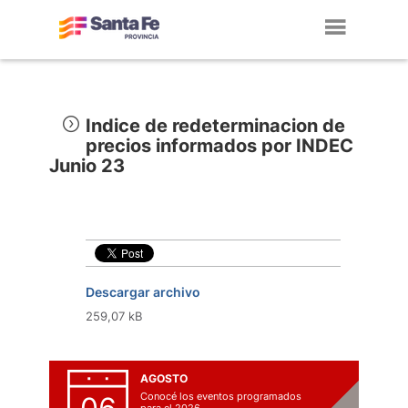
Toggl
navig
Indice de redeterminacion de
precios informados por INDEC
Junio 23
Descargar archivo
259,07 kB
AGOSTO
Conocé los eventos programados