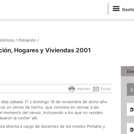
Gesti
dísticos /
Población /
ción, Hogares y Viviendas 2001
Do
Imprimir
Enviar
s días sábado 17 y domingo 18 de noviembre de dicho año.
s fue un censo de hecho, que consiste en censar a las
 el momento del censo, incluyendo a los que no residen
saron la noche" allí.
ta directa a cargo de docentes de los niveles Primario y