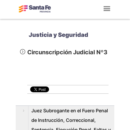
Toggl
navig
Justicia y Seguridad
Circunscripción Judicial Nº3
Juez Subrogante en el Fuero Penal
de Instrucción, Correccional,
Sentencia, Ejecución Penal, Faltas y