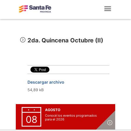
Toggl
navig
2da. Quincena Octubre (II)
Descargar archivo
54,89 kB
AGOSTO
Conocé los eventos programados
08
para el 2026