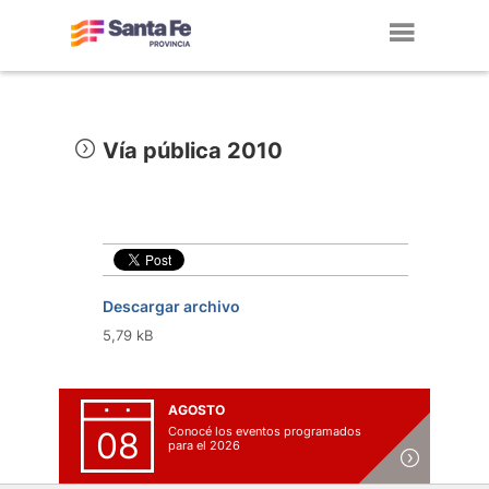
Toggl
navig
Vía pública 2010
Descargar archivo
5,79 kB
AGOSTO
Conocé los eventos programados
08
para el 2026