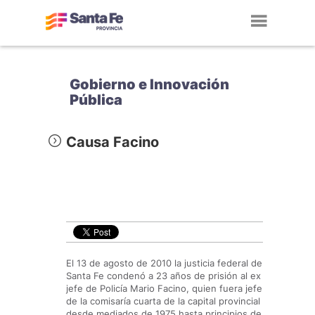
Toggl
navig
Gobierno e Innovación
Pública
Causa Facino
El 13 de agosto de 2010 la justicia federal de
Santa Fe condenó a 23 años de prisión al ex
jefe de Policía Mario Facino, quien fuera jefe
de la comisaría cuarta de la capital provincial
desde mediados de 1975 hasta principios de