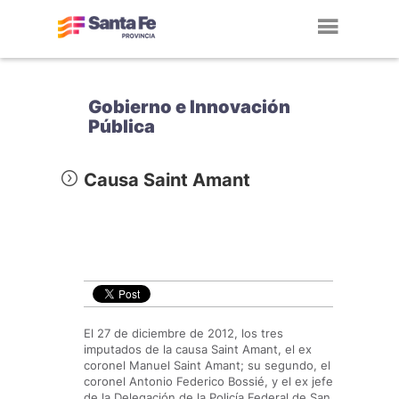
Toggl
navig
Gobierno e Innovación
Pública
Causa Saint Amant
El 27 de diciembre de 2012, los tres
imputados de la causa Saint Amant, el ex
coronel Manuel Saint Amant; su segundo, el
coronel Antonio Federico Bossié, y el ex jefe
de la Delegación de la Policía Federal de San