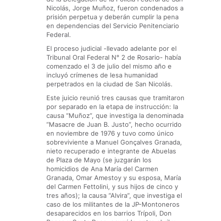
Nicolás, Jorge Muñoz, fueron condenados a
prisión perpetua y deberán cumplir la pena
en dependencias del Servicio Penitenciario
Federal.
El proceso judicial -llevado adelante por el
Tribunal Oral Federal N° 2 de Rosario- había
comenzado el 3 de julio del mismo año e
incluyó crímenes de lesa humanidad
perpetrados en la ciudad de San Nicolás.
Este juicio reunió tres causas que tramitaron
por separado en la etapa de instrucción: la
causa “Muñoz”, que investiga la denominada
“Masacre de Juan B. Justo”, hecho ocurrido
en noviembre de 1976 y tuvo como único
sobreviviente a Manuel Gonçalves Granada,
nieto recuperado e integrante de Abuelas
de Plaza de Mayo (se juzgarán los
homicidios de Ana María del Carmen
Granada, Omar Amestoy y su esposa, María
del Carmen Fettolini, y sus hijos de cinco y
tres años); la causa “Alvira”, que investiga el
caso de los militantes de la JP-Montoneros
desaparecidos en los barrios Trípoli, Don