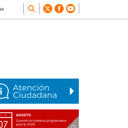
ón
AGOSTO
Conocé los eventos programados
07
para el 2026