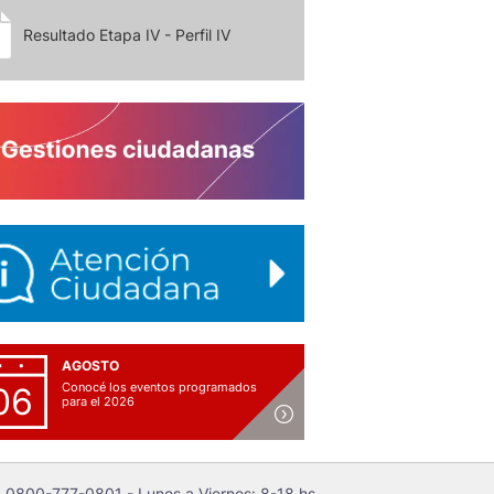
Resultado Etapa IV - Perfil IV
AGOSTO
Conocé los eventos programados
06
para el 2026
 0800-777-0801 - Lunes a Viernes: 8-18 hs