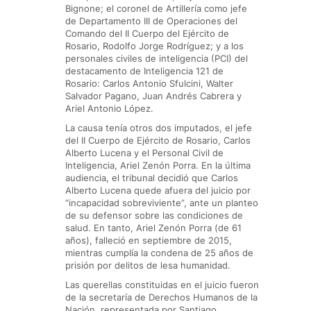
Bignone; el coronel de Artillería como jefe
de Departamento III de Operaciones del
Comando del II Cuerpo del Ejército de
Rosario, Rodolfo Jorge Rodríguez; y a los
personales civiles de inteligencia (PCI) del
destacamento de Inteligencia 121 de
Rosario: Carlos Antonio Sfulcini, Walter
Salvador Pagano, Juan Andrés Cabrera y
Ariel Antonio López.
La causa tenía otros dos imputados, el jefe
del II Cuerpo de Ejército de Rosario, Carlos
Alberto Lucena y el Personal Civil de
Inteligencia, Ariel Zenón Porra. En la última
audiencia, el tribunal decidió que Carlos
Alberto Lucena quede afuera del juicio por
“incapacidad sobreviviente”, ante un planteo
de su defensor sobre las condiciones de
salud. En tanto, Ariel Zenón Porra (de 61
años), falleció en septiembre de 2015,
mientras cumplía la condena de 25 años de
prisión por delitos de lesa humanidad.
Las querellas constituidas en el juicio fueron
de la secretaría de Derechos Humanos de la
Nación, representada por Santiago