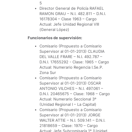
5
Director General de Policía RAFAEL
RAMON GRAU – N.I. 482.811 – D.N.I.
16178304 – Clase 1963 – Cargo
Actual: Jefe Unidad Regional VIII
(General López)
Funcionarios de supervisión:
Comisario (Propuesto a Comisario
Supervisor al 01-01-2013) CLAUDIA
DEL VALLE FRARE – N.I. 492.787 –
D.N.I. 17655292 - Clase: 1965 – Cargo
Actual: Numerario Regencia I.Se.P.
Zona Sur
Comisario (Propuesto a Comisario
Supervisor al 01-01-2013) OSCAR
ANTONIO VILCHES – N.I. 497.061 –
D.N.I. 20465675 – Clase: 1968 – Cargo
Actual: Numerario Seccional 3º
(Unidad Regional I – La Capital)
Comisario (Propuesto a Comisario
Supervisor al 01-01-2013) JORGE
WALTER ATTIE – N.I. 509.141 – D.N.I.
21818659 – Clase: 1970 – Cargo
Actual: Jefe Subcomisaría 1º (Unidad