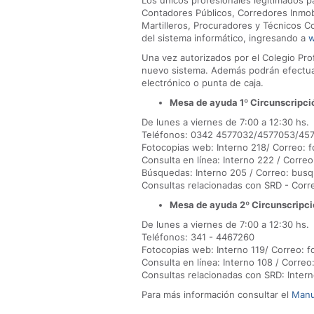
Los únicos profesionales legitimados p
Contadores Públicos, Corredores Inmobi
Martilleros, Procuradores y Técnicos 
del sistema informático, ingresando a
w
Una vez autorizados por el Colegio Prof
nuevo sistema. Además podrán efectuar
electrónico o punta de caja.
Mesa de ayuda 1º Circunscripci
De lunes a viernes de 7:00 a 12:30 hs.
Teléfonos: 0342 4577032/4577053/45
Fotocopias web: Interno 218/ Correo:
Consulta en línea: Interno 222 / Corre
Búsquedas: Interno 205 / Correo: bus
Consultas relacionadas con SRD - Corr
Mesa de ayuda 2º Circunscripci
De lunes a viernes de 7:00 a 12:30 hs.
Teléfonos: 341 - 4467260
Fotocopias web: Interno 119/ Correo: f
Consulta en línea: Interno 108 / Corre
Consultas relacionadas con SRD: Intern
Para más información consultar el
Manu