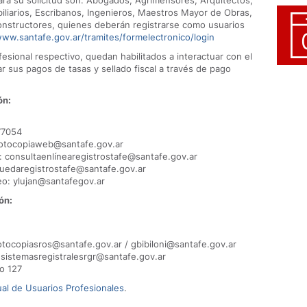
ara su solicitud son: Abogados, Agrimensores, Arquitectos,
liarios, Escribanos, Ingenieros, Maestros Mayor de Obras,
Constructores, quienes deberán registrarse como usuarios
ww.santafe.gov.ar/tramites/formelectronico/login
esional respectivo, quedan habilitados a interactuar con el
 sus pagos de tasas y sellado fiscal a través de pago
ón:
77054
 fotocopiaweb@santafe.gov.ar
o: consultaenlínearegistrostafe@santafe.gov.ar
quedaregistrostafe@santafe.gov.ar
eo: ylujan@santafegov.ar
ón:
otocopiasros@santafe.gov.ar / gbibiloni@santafe.gov.ar
o:sistemasregistralesrgr@santafe.gov.ar
o 127
al de Usuarios Profesionales
.