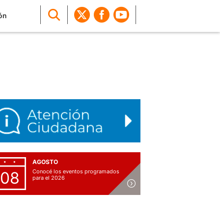
ón
AGOSTO
Conocé los eventos programados
08
para el 2026