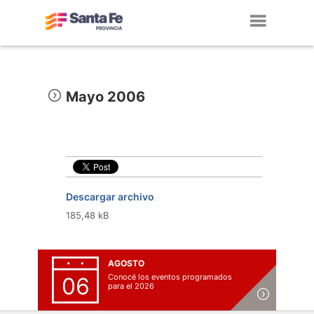
Toggl
navig
Mayo 2006
Descargar archivo
185,48 kB
AGOSTO
Conocé los eventos programados
06
para el 2026