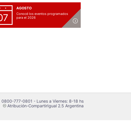
AGOSTO
Conocé los eventos programados
07
para el 2026
 0800-777-0801 - Lunes a Viernes: 8-18 hs
Atribución-CompartirIgual 2.5 Argentina
c