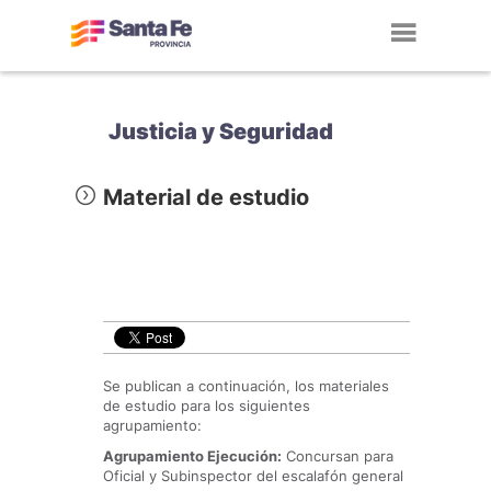
Toggl
navig
Justicia y Seguridad
Material de estudio
Se publican a continuación, los materiales
de estudio para los siguientes
agrupamiento:
Agrupamiento Ejecución:
Concursan para
Oficial y Subinspector del escalafón general