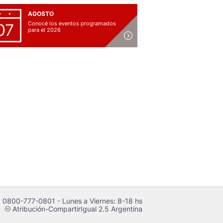
AGOSTO
Conocé los eventos programados
07
para el 2026
 0800-777-0801 - Lunes a Viernes: 8-18 hs
Atribución-CompartirIgual 2.5 Argentina
c