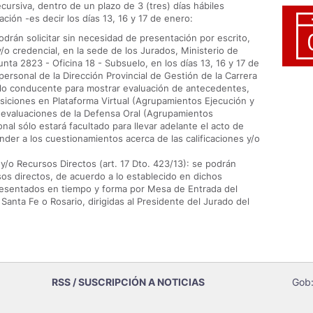
ecursiva, dentro de un plazo de 3 (tres) días hábiles
ación -es decir los días 13, 16 y 17 de enero:
podrán solicitar sin necesidad de presentación por escrito,
 credencial, en la sede de los Jurados, Ministerio de
nta 2823 - Oficina 18 - Subsuelo, en los días 13, 16 y 17 de
personal de la Dirección Provincial de Gestión de la Carrera
á lo conducente para mostrar evaluación de antecedentes,
osiciones en Plataforma Virtual (Agrupamientos Ejecución y
de evaluaciones de la Defensa Oral (Agrupamientos
onal sólo estará facultado para llevar adelante el acto de
nder a los cuestionamientos acerca de las calificaciones y/o
) y/o Recursos Directos (art. 17 Dto. 423/13): se podrán
sos directos, de acuerdo a lo establecido en dichos
presentados en tiempo y forma por Mesa de Entrada del
Santa Fe o Rosario, dirigidas al Presidente del Jurado del
RSS / SUSCRIPCIÓN A NOTICIAS
Gob: