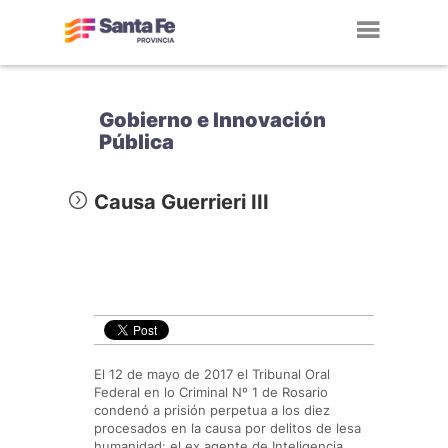
Toggl
navig
Gobierno e Innovación
Pública
Causa Guerrieri III
El 12 de mayo de 2017 el Tribunal Oral
Federal en lo Criminal Nº 1 de Rosario
condenó a prisión perpetua a los diez
procesados en la causa por delitos de lesa
humanidad: el ex agente de Inteligencia